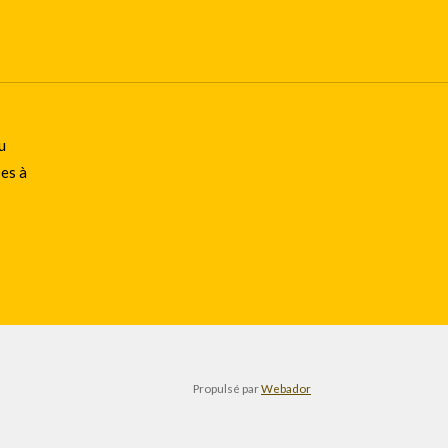
u
ses à
Propulsé par
Webador