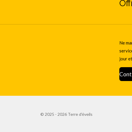
Off
Ne man
servic
jour e
Cont
© 2025 - 2026 Terre d'éveils