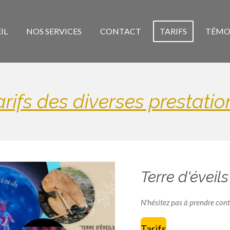
IL
NOS SERVICES
CONTACT
TARIFS
TÉMO
arifs des diverses
prestatio
Terre d'éveils
N'hésitez pas à prendre conta
Tarifs